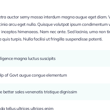
retra auctor semy massa interdum magna augue eget diam. V
acinia arcu eget nulla. Quisque volutpat ipsum condimentum ve
r inceptos himenaeos. Nam nec ante. Sed lacinia, urna non ti
uis turpis. Nulla facilisi ut fringilla suspendisse potenti.
ligence magna luctus suscipits
help of Govt augue congue elementum
e better sales venenatis tristique dignissim
 tellus ultrices ultrices enim