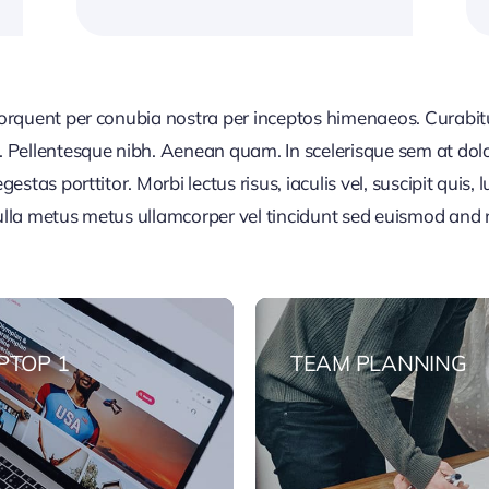
 torquent per conubia nostra per inceptos himenaeos. Curabitur
or. Pellentesque nibh. Aenean quam. In scelerisque sem at dol
egestas porttitor. Morbi lectus risus, iaculis vel, suscipit quis
Nulla metus metus ullamcorper vel tincidunt sed euismod and 
PTOP 1
TEAM PLANNING